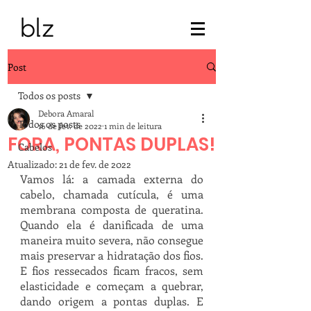
Post
Todos os posts
Debora Amaral
Todos os posts
16 de fev. de 2022
1 min de leitura
FORA, PONTAS DUPLAS!
Cabelos
Atualizado:
21 de fev. de 2022
Vamos lá: a camada externa do 
cabelo, chamada cutícula, é uma 
membrana composta de queratina. 
Quando ela é danificada de uma 
maneira muito severa, não consegue 
mais preservar a hidratação dos fios. 
E fios ressecados ficam fracos, sem 
elasticidade e começam a quebrar, 
dando origem a pontas duplas. E 