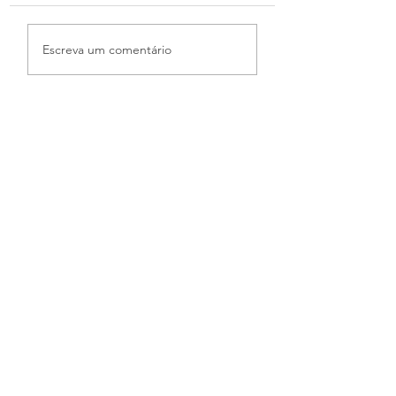
Escreva um comentário
LIMPEZA PROFUNDA: leveza
já!