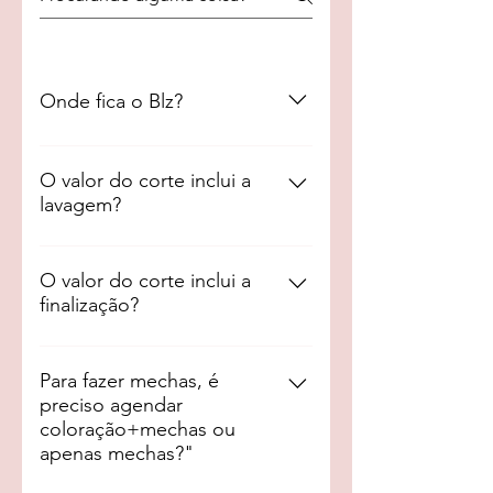
Onde fica o Blz?
O Blz fica na Asa Sul, no endereço
CLS 410 bloco B loja 24.
O valor do corte inclui a
lavagem?
Sim. O valor do corte inclui a
lavagem do cabelo.
O valor do corte inclui a
finalização?
Não. O valor do corte inclui a
lavagem do cabelo. As
Para fazer mechas, é
preciso agendar
finalizações, como escova,
coloração+mechas ou
babyliss, modelagem e fitagem,
apenas mechas?"
são pagos à parte. Na finalização,
o profissional também dá